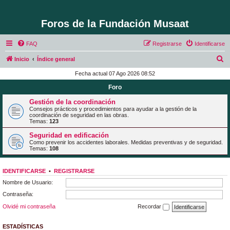
Foros de la Fundación Musaat
FAQ
Registrarse
Identificarse
B
Inicio
Índice general
u
Fecha actual 07 Ago 2026 08:52
s
Foro
c
Gestión de la coordinación
a
Consejos prácticos y procedimientos para ayudar a la gestión de la
coordinación de seguridad en las obras.
r
Temas:
123
Seguridad en edificación
Como prevenir los accidentes laborales. Medidas preventivas y de seguridad.
Temas:
108
IDENTIFICARSE
•
REGISTRARSE
Nombre de Usuario:
Contraseña:
Olvidé mi contraseña
Recordar
ESTADÍSTICAS