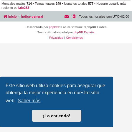
Mensajes totales
714
• Temas totales
249
• Usuarios totales
577
• Nuestro usuario más
reciente es
lalo233
Inicio
Índice general
Todos los horarios son
UTC+02:00
Desarrollado por
phpBB
® Forum Software © phpBB Limited
Traducción al español por
phpBB España
Privacidad
|
Condiciones
Este sitio web utiliza cookies para asegurar que
obtenga la mejor experiencia en nuestro sitio
web.
Saber más
¡Lo entiendo!