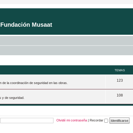
a Fundación Musaat
TEMAS
T
123
n de la coordinación de seguridad en las obras.
e
T
108
m
s y de seguridad.
e
a
m
s
a
Olvidé mi contraseña
|
Recordar
s