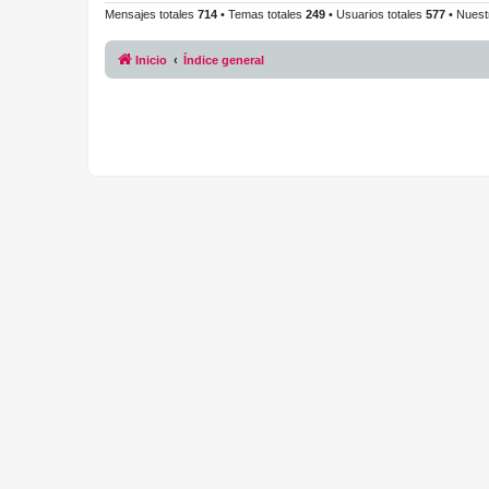
Mensajes totales
714
• Temas totales
249
• Usuarios totales
577
• Nuest
Inicio
Índice general