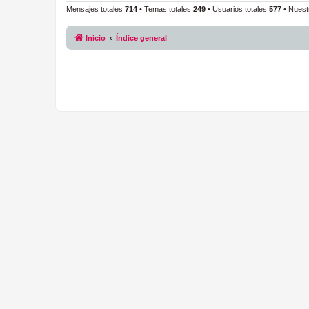
Mensajes totales
714
• Temas totales
249
• Usuarios totales
577
• Nuest
Inicio
Índice general