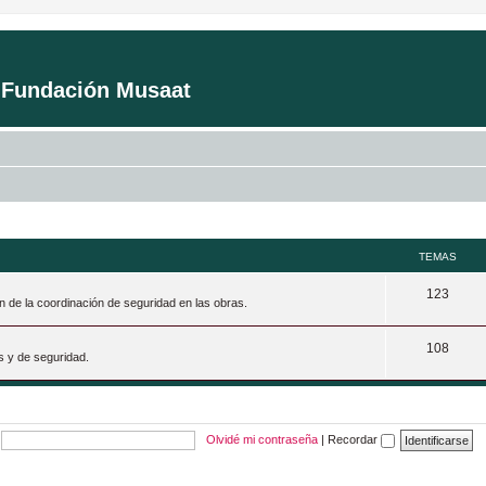
a Fundación Musaat
TEMAS
T
123
n de la coordinación de seguridad en las obras.
e
T
108
m
s y de seguridad.
e
a
m
s
a
Olvidé mi contraseña
|
Recordar
s