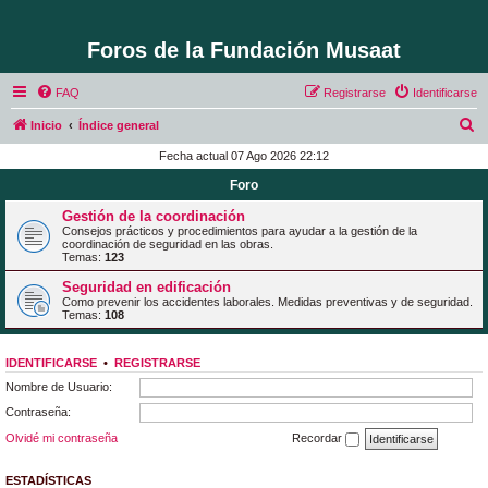
Foros de la Fundación Musaat
FAQ
Registrarse
Identificarse
B
Inicio
Índice general
u
Fecha actual 07 Ago 2026 22:12
s
Foro
c
Gestión de la coordinación
a
Consejos prácticos y procedimientos para ayudar a la gestión de la
coordinación de seguridad en las obras.
r
Temas:
123
Seguridad en edificación
Como prevenir los accidentes laborales. Medidas preventivas y de seguridad.
Temas:
108
IDENTIFICARSE
•
REGISTRARSE
Nombre de Usuario:
Contraseña:
Olvidé mi contraseña
Recordar
ESTADÍSTICAS