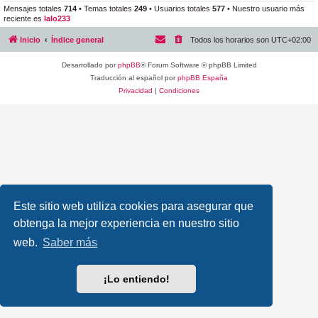
Mensajes totales
714
• Temas totales
249
• Usuarios totales
577
• Nuestro usuario más
reciente es
lalo233
Inicio
Índice general
Todos los horarios son
UTC+02:00
Desarrollado por
phpBB
® Forum Software © phpBB Limited
Traducción al español por
phpBB España
Privacidad
|
Condiciones
Este sitio web utiliza cookies para asegurar que
obtenga la mejor experiencia en nuestro sitio
web.
Saber más
¡Lo entiendo!