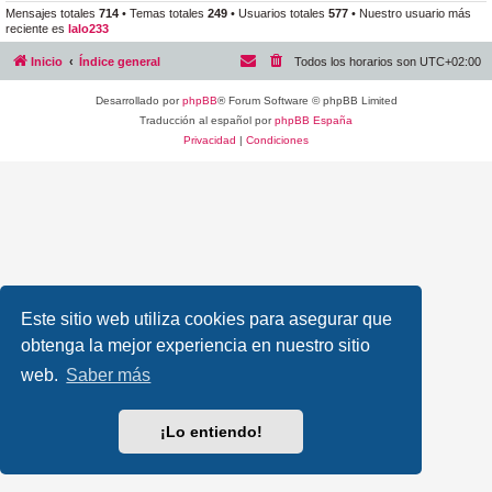
Mensajes totales
714
• Temas totales
249
• Usuarios totales
577
• Nuestro usuario más
reciente es
lalo233
Inicio
Índice general
Todos los horarios son
UTC+02:00
Desarrollado por
phpBB
® Forum Software © phpBB Limited
Traducción al español por
phpBB España
Privacidad
|
Condiciones
Este sitio web utiliza cookies para asegurar que
obtenga la mejor experiencia en nuestro sitio
web.
Saber más
¡Lo entiendo!