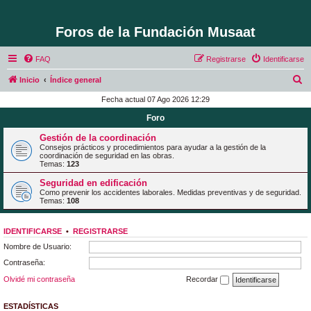
Foros de la Fundación Musaat
FAQ
Registrarse
Identificarse
B
Inicio
Índice general
u
Fecha actual 07 Ago 2026 12:29
s
Foro
c
Gestión de la coordinación
a
Consejos prácticos y procedimientos para ayudar a la gestión de la
coordinación de seguridad en las obras.
r
Temas:
123
Seguridad en edificación
Como prevenir los accidentes laborales. Medidas preventivas y de seguridad.
Temas:
108
IDENTIFICARSE
•
REGISTRARSE
Nombre de Usuario:
Contraseña:
Olvidé mi contraseña
Recordar
ESTADÍSTICAS