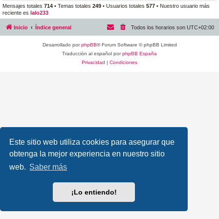
Mensajes totales
714
• Temas totales
249
• Usuarios totales
577
• Nuestro usuario más
reciente es
lalo233
Inicio
Índice general
Todos los horarios son
UTC+02:00
Desarrollado por
phpBB
® Forum Software © phpBB Limited
Traducción al español por
phpBB España
Privacidad
|
Condiciones
Este sitio web utiliza cookies para asegurar que
obtenga la mejor experiencia en nuestro sitio
web.
Saber más
¡Lo entiendo!