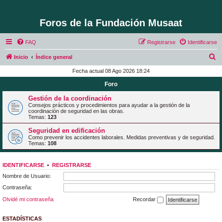
Foros de la Fundación Musaat
FAQ
Registrarse
Identificarse
B
Inicio
Índice general
u
Fecha actual 08 Ago 2026 18:24
s
Foro
c
Gestión de la coordinación
a
Consejos prácticos y procedimientos para ayudar a la gestión de la
coordinación de seguridad en las obras.
r
Temas:
123
Seguridad en edificación
Como prevenir los accidentes laborales. Medidas preventivas y de seguridad.
Temas:
108
IDENTIFICARSE
•
REGISTRARSE
Nombre de Usuario:
Contraseña:
Olvidé mi contraseña
Recordar
ESTADÍSTICAS