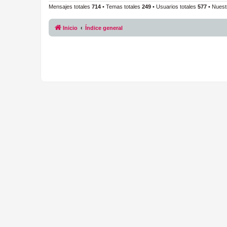
Mensajes totales
714
• Temas totales
249
• Usuarios totales
577
• Nuest
Inicio
Índice general