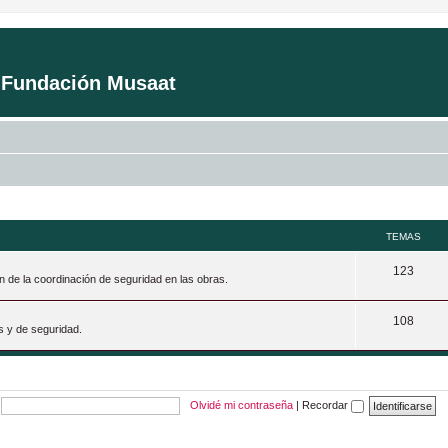
a Fundación Musaat
TEMAS
T
123
n de la coordinación de seguridad en las obras.
e
T
108
m
s y de seguridad.
e
a
m
s
a
Olvidé mi contraseña
|
Recordar
s