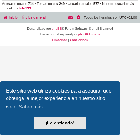
Mensajes totales
714
• Temas totales
249
• Usuarios totales
577
• Nuestro usuario más
reciente es
lalo233
Inicio
Índice general
Todos los horarios son
UTC+02:00
Desarrollado por
phpBB
® Forum Software © phpBB Limited
Traducción al español por
phpBB España
Privacidad
|
Condiciones
Este sitio web utiliza cookies para asegurar que
obtenga la mejor experiencia en nuestro sitio
web.
Saber más
¡Lo entiendo!