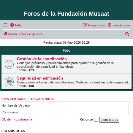
Foros de la Fundación Musaat
FAQ
Registrarse
Identificarse
B
Inicio
Índice general
u
Fecha actual 08 Ago 2026 15:29
s
Foro
c
Gestión de la coordinación
a
Consejos prácticos y procedimientos para ayudar a la gestión de la
coordinación de seguridad en las obras.
r
Temas:
123
Seguridad en edificación
Como prevenir los accidentes laborales. Medidas preventivas y de seguridad.
Temas:
108
IDENTIFICARSE
•
REGISTRARSE
Nombre de Usuario:
Contraseña:
Olvidé mi contraseña
Recordar
ESTADÍSTICAS