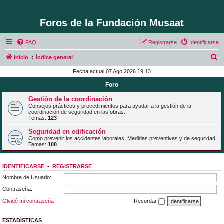
Foros de la Fundación Musaat
FAQ
Registrarse
Identificarse
B
Inicio
Índice general
u
Fecha actual 07 Ago 2026 19:13
s
Foro
c
Gestión de la coordinación
a
Consejos prácticos y procedimientos para ayudar a la gestión de la
coordinación de seguridad en las obras.
r
Temas:
123
Seguridad en edificación
Como prevenir los accidentes laborales. Medidas preventivas y de seguridad.
Temas:
108
IDENTIFICARSE
•
REGISTRARSE
Nombre de Usuario:
Contraseña:
Olvidé mi contraseña
Recordar
ESTADÍSTICAS