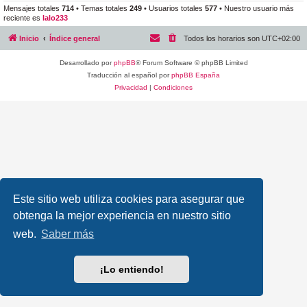
Mensajes totales
714
• Temas totales
249
• Usuarios totales
577
• Nuestro usuario más
reciente es
lalo233
Inicio
Índice general
Todos los horarios son
UTC+02:00
Desarrollado por
phpBB
® Forum Software © phpBB Limited
Traducción al español por
phpBB España
Privacidad
|
Condiciones
Este sitio web utiliza cookies para asegurar que
obtenga la mejor experiencia en nuestro sitio
web.
Saber más
¡Lo entiendo!