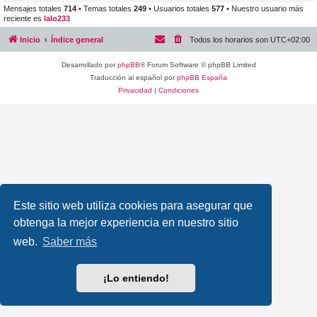
Mensajes totales
714
• Temas totales
249
• Usuarios totales
577
• Nuestro usuario más
reciente es
lalo233
Inicio
Índice general
Todos los horarios son
UTC+02:00
Desarrollado por
phpBB
® Forum Software © phpBB Limited
Traducción al español por
phpBB España
Privacidad
|
Condiciones
Este sitio web utiliza cookies para asegurar que
obtenga la mejor experiencia en nuestro sitio
web.
Saber más
¡Lo entiendo!