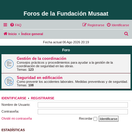
Foros de la Fundación Musaat
FAQ
Registrarse
Identificarse
B
Inicio
Índice general
u
Fecha actual 06 Ago 2026 20:19
s
Foro
c
Gestión de la coordinación
a
Consejos prácticos y procedimientos para ayudar a la gestión de la
coordinación de seguridad en las obras.
r
Temas:
123
Seguridad en edificación
Como prevenir los accidentes laborales. Medidas preventivas y de seguridad.
Temas:
108
IDENTIFICARSE
•
REGISTRARSE
Nombre de Usuario:
Contraseña:
Olvidé mi contraseña
Recordar
ESTADÍSTICAS