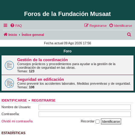
Foros de la Fundación Musaat
FAQ
Registrarse
Identificarse
B
Inicio
Índice general
u
Fecha actual 09 Ago 2026 17:56
s
Foro
c
Gestión de la coordinación
a
Consejos prácticos y procedimientos para ayudar a la gestión de la
coordinación de seguridad en las obras.
r
Temas:
123
Seguridad en edificación
Como prevenir los accidentes laborales. Medidas preventivas y de seguridad.
Temas:
108
IDENTIFICARSE
•
REGISTRARSE
Nombre de Usuario:
Contraseña:
Olvidé mi contraseña
Recordar
ESTADÍSTICAS