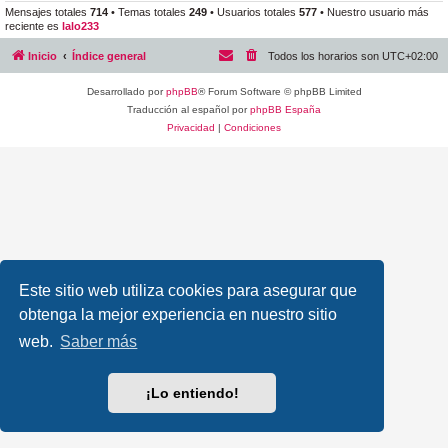
Mensajes totales
714
• Temas totales
249
• Usuarios totales
577
• Nuestro usuario más
reciente es
lalo233
Inicio
Índice general
Todos los horarios son
UTC+02:00
Desarrollado por
phpBB
® Forum Software © phpBB Limited
Traducción al español por
phpBB España
Privacidad
|
Condiciones
Este sitio web utiliza cookies para asegurar que
obtenga la mejor experiencia en nuestro sitio
web.
Saber más
¡Lo entiendo!