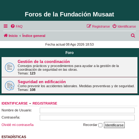
Foros de la Fundación Musaat
FAQ
Registrarse
Identificarse
B
Inicio
Índice general
u
Fecha actual 08 Ago 2026 18:53
s
Foro
c
Gestión de la coordinación
a
Consejos prácticos y procedimientos para ayudar a la gestión de la
coordinación de seguridad en las obras.
r
Temas:
123
Seguridad en edificación
Como prevenir los accidentes laborales. Medidas preventivas y de seguridad.
Temas:
108
IDENTIFICARSE
•
REGISTRARSE
Nombre de Usuario:
Contraseña:
Olvidé mi contraseña
Recordar
ESTADÍSTICAS