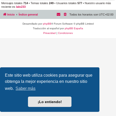
Mensajes totales
714
• Temas totales
249
• Usuarios totales
577
• Nuestro usuario más
reciente es
lalo233
Inicio
Índice general
Todos los horarios son
UTC+02:00
Desarrollado por
phpBB
® Forum Software © phpBB Limited
Traducción al español por
phpBB España
Privacidad
|
Condiciones
Este sitio web utiliza cookies para asegurar que
obtenga la mejor experiencia en nuestro sitio
web.
Saber más
¡Lo entiendo!