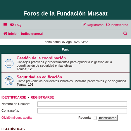
Foros de la Fundación Musaat
FAQ
Registrarse
Identificarse
B
Inicio
Índice general
u
Fecha actual 07 Ago 2026 23:53
s
Foro
c
Gestión de la coordinación
a
Consejos prácticos y procedimientos para ayudar a la gestión de la
coordinación de seguridad en las obras.
r
Temas:
123
Seguridad en edificación
Como prevenir los accidentes laborales. Medidas preventivas y de seguridad.
Temas:
108
IDENTIFICARSE
•
REGISTRARSE
Nombre de Usuario:
Contraseña:
Olvidé mi contraseña
Recordar
ESTADÍSTICAS