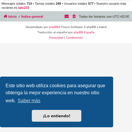
Mensajes totales
714
• Temas totales
249
• Usuarios totales
577
• Nuestro usuario más
reciente es
lalo233
Inicio
Índice general
Todos los horarios son
UTC+02:00
Desarrollado por
phpBB
® Forum Software © phpBB Limited
Traducción al español por
phpBB España
Privacidad
|
Condiciones
Este sitio web utiliza cookies para asegurar que
obtenga la mejor experiencia en nuestro sitio
web.
Saber más
¡Lo entiendo!