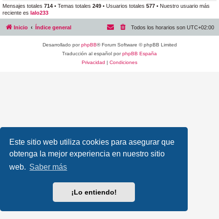
Mensajes totales
714
• Temas totales
249
• Usuarios totales
577
• Nuestro usuario más
reciente es
lalo233
Inicio
Índice general
Todos los horarios son
UTC+02:00
Desarrollado por
phpBB
® Forum Software © phpBB Limited
Traducción al español por
phpBB España
Privacidad
|
Condiciones
Este sitio web utiliza cookies para asegurar que
obtenga la mejor experiencia en nuestro sitio
web.
Saber más
¡Lo entiendo!