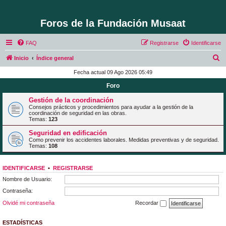
Foros de la Fundación Musaat
FAQ
Registrarse
Identificarse
B
Inicio
Índice general
u
Fecha actual 09 Ago 2026 05:49
s
Foro
c
Gestión de la coordinación
a
Consejos prácticos y procedimientos para ayudar a la gestión de la
coordinación de seguridad en las obras.
r
Temas:
123
Seguridad en edificación
Como prevenir los accidentes laborales. Medidas preventivas y de seguridad.
Temas:
108
IDENTIFICARSE
•
REGISTRARSE
Nombre de Usuario:
Contraseña:
Olvidé mi contraseña
Recordar
ESTADÍSTICAS