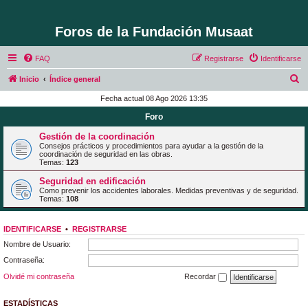
Foros de la Fundación Musaat
FAQ
Registrarse
Identificarse
B
Inicio
Índice general
u
Fecha actual 08 Ago 2026 13:35
s
Foro
c
Gestión de la coordinación
a
Consejos prácticos y procedimientos para ayudar a la gestión de la
coordinación de seguridad en las obras.
r
Temas:
123
Seguridad en edificación
Como prevenir los accidentes laborales. Medidas preventivas y de seguridad.
Temas:
108
IDENTIFICARSE
•
REGISTRARSE
Nombre de Usuario:
Contraseña:
Olvidé mi contraseña
Recordar
ESTADÍSTICAS