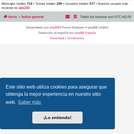
Mensajes totales
714
• Temas totales
249
• Usuarios totales
577
• Nuestro usuario más
reciente es
lalo233
Inicio
Índice general
Todos los horarios son
UTC+02:00
Desarrollado por
phpBB
® Forum Software © phpBB Limited
Traducción al español por
phpBB España
Privacidad
|
Condiciones
Este sitio web utiliza cookies para asegurar que
obtenga la mejor experiencia en nuestro sitio
web.
Saber más
¡Lo entiendo!