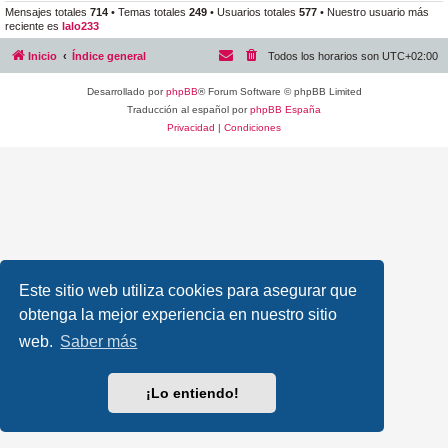
Mensajes totales
714
• Temas totales
249
• Usuarios totales
577
• Nuestro usuario más
reciente es
lalo233
Inicio
Índice general
Todos los horarios son
UTC+02:00
Desarrollado por
phpBB
® Forum Software © phpBB Limited
Traducción al español por
phpBB España
Privacidad
|
Condiciones
Este sitio web utiliza cookies para asegurar que
obtenga la mejor experiencia en nuestro sitio
web.
Saber más
¡Lo entiendo!