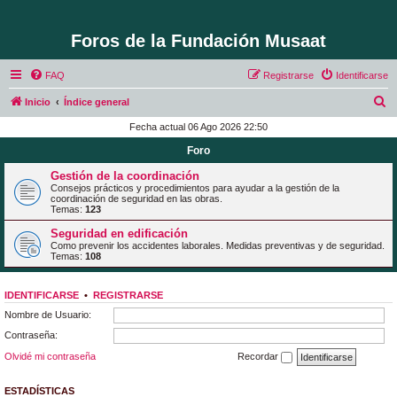
Foros de la Fundación Musaat
FAQ
Registrarse
Identificarse
B
Inicio
Índice general
u
Fecha actual 06 Ago 2026 22:50
s
Foro
c
Gestión de la coordinación
a
Consejos prácticos y procedimientos para ayudar a la gestión de la
coordinación de seguridad en las obras.
r
Temas:
123
Seguridad en edificación
Como prevenir los accidentes laborales. Medidas preventivas y de seguridad.
Temas:
108
IDENTIFICARSE
•
REGISTRARSE
Nombre de Usuario:
Contraseña:
Olvidé mi contraseña
Recordar
ESTADÍSTICAS